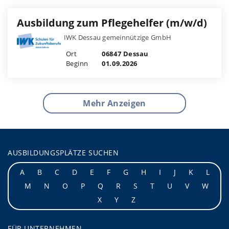
Ausbildung zum Pflegehelfer (m/w/d)
IWK Dessau gemeinnützige GmbH
Ort
06847 Dessau
Beginn
01.09.2026
Mehr Anzeigen
AUSBILDUNGSPLÄTZE SUCHEN
A
B
C
D
E
F
G
H
I
J
K
L
M
N
O
P
Q
R
S
T
U
V
W
X
Y
Z
FÜR UNTERNEHMEN