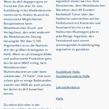
eigentlich immer was los. Vom
Wenn du dich dagegen ganz im
Kinosommer, dem Mitteldeutschen
Trend der Zeit eher für eine
Marathon, dem 48 Stunden
Ausbildung in der Medienbranche
Basketball Tunier über das
interessierst, findest du auch da
Hallesche Laternenfest auf der
interessante Möglichkeiten.
Peißnitzinsel mit Konzerten und
Beispielsweise beim
Feuerwerk bis hin zu den
Mitteldeutschen Druck- und
Halleschen Musiktagen gibt es
Verlagshaus, das unter anderem
jede Menge Angebote, den
die Mitteldeutsche Zeitung
Feierabend nach einem
herausgibt. Mit über 5.100
anstrengenden Ausbildungstag
Angestellten ist es die Nummer
angenehm zu gestalten.
drei der größten Arbeitgeber in
Halle. Wenn es um bewegte Bilder
und audiovisuelle Produktion geht,
bist du beim MMZ richtig, dem
Mitteldeutschen
Multimediazentrum oder beim
Ausbildung Halle
,
Lokalsender „TV Halle“. Und nicht
Ausbildungsplätze Halle
zuletzt gibt es einige Radiosender,
sowohl vom MDR als auch private,
Lehrstellenbörse
bei denen du dich bewerben
kannst.
Halle
Du siehst dich eher in der