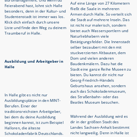
Büromanagement. Und wenn du
Auf eine Länge von 27 Kilometern
Feierabend hast, lohnt sich Halle
fließt die Saale in mehreren
besonders, denn in der Kultur- und
Armen durch Halle. So verteilt sich
Studentenstadt ist immer was los.
die Stadt auf mehrere Inseln. Das
Klick dich einfach durch unsere
ist nicht nur malerisch, sondern
Liste und finde den Weg zu deinem
bietet auch Wassersportlern und
Traumberuf in Halle.
Naturliebhabern viele
Betätigungsfelder. Die Innenstadt
selber bezaubert mit den mit
stuckverzierten Altbauten, dem
Dom und vielen anderen
Ausbildung und Arbeitgeber in
Baudenkmälern. Dazu hat die
Halle
Stadt eine ganze Reihe Museen zu
bieten. Du kannst dir nicht nur
Georg-Friedrich-Händels
Geburtshaus ansehen, sondern
auch das Schokoladenmuseum,
In Halle gibt es nicht nur
das Straßenbahn- oder das
Ausbildungsplätze in den MINT-
Beatles Museum besuchen.
Berufen. Einer der
traditionsreichsten Arbeitgeber,
Während der Ausbildung wird es
bei dem du deine Ausbildung
dir in der größten Stadt des
beginnen kannst, ist zum Beispiel
Landes Sachsen-Anhalt bestimmt
Halloren, die älteste
nicht langweilig. Denn in Halle ist
Schokoladenfabrik Deutschlands.