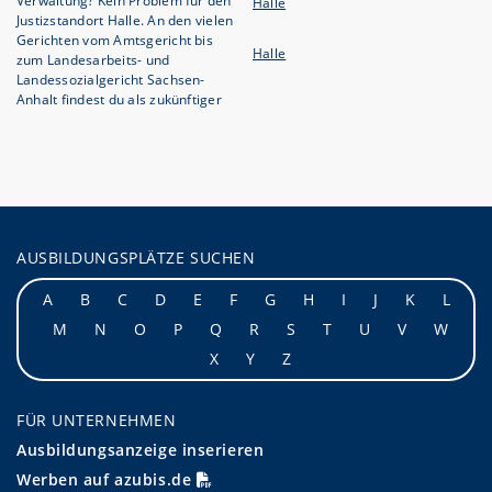
Verwaltung? Kein Problem für den
Halle
Justizstandort Halle. An den vielen
Gerichten vom Amtsgericht bis
Halle
zum Landesarbeits- und
Landessozialgericht Sachsen-
Anhalt findest du als zukünftiger
AUSBILDUNGSPLÄTZE SUCHEN
A
B
C
D
E
F
G
H
I
J
K
L
M
N
O
P
Q
R
S
T
U
V
W
X
Y
Z
FÜR UNTERNEHMEN
Ausbildungsanzeige inserieren
Werben auf azubis.de