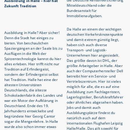
die Deutsche Rentenversicherung
Ausbildung in Halle – hier hat
Mitteldeutschland oder die
Zukunft Tradition
Bundesanstalt für
Immobilienaufgaben.
Da Halle an einem der wichtigen
Ausbildung in Halle? Aber sicher!
deutschen Verkehrsknotenpunkte
Denn die Stadt hat einiges zu
und damit extrem günstig liegt,
bieten. Von beschaulichen
haben sich auch diverse
Spaziergängen an der Saale bis zu
Transport- und Logistik-
Ausflügen in die Welt der
Unternehmen hier angesiedelt.
Spitzentechnologie kannst du hier
Das größte davon ist DHL, der
alles erleben. Hier trifft nicht nur
größte Arbeitgeber in Halle. Aber
Tradition auf Erfindergeist,
auch der Computerhersteller Dell
sondern der Erfindergeist selbst
betreibt hier ein Service- und
hat Tradition. Halle hat eine der
Vertriebszentrum. Hier ist vieles
ältesten Universitäten
möglich für alle, die es auf eine
Deutschlands, die älteste
Ausbildung zum Fachlageristen,
Schokoladenfabrik des Landes und
Lagerlogistiker, Berufskraftfahrer
war ein Motor der Aufklärung in
oder ähnliches abgesehen haben.
Deutschland. Ende des 19.
Jobs und damit auch
Jahrhunderts entwickelte und
Ausbildungsplätze findest du
begründete hier Georg Cantor
natürlich auch auf dem
sogar die Mengenlehre. In Halle
internationalen Flughafen Leipzig
wurde also schon immer etwas
Halle/Halle. Das gilt sowohl für