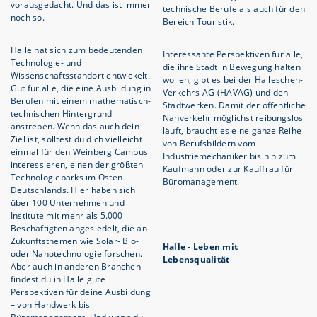
vorausgedacht. Und das ist immer
technische Berufe als auch für den
noch so.
Bereich Touristik.
Halle hat sich zum bedeutenden
Interessante Perspektiven für alle,
Technologie- und
die ihre Stadt in Bewegung halten
Wissenschaftsstandort entwickelt.
wollen, gibt es bei der Halleschen-
Gut für alle, die eine Ausbildung in
Verkehrs-AG (HAVAG) und den
Berufen mit einem mathematisch-
Stadtwerken. Damit der öffentliche
technischen Hintergrund
Nahverkehr möglichst reibungslos
anstreben. Wenn das auch dein
läuft, braucht es eine ganze Reihe
Ziel ist, solltest du dich vielleicht
von Berufsbildern vom
einmal für den Weinberg Campus
Industriemechaniker bis hin zum
interessieren, einen der größten
Kaufmann oder zur Kauffrau für
Technologieparks im Osten
Büromanagement.
Deutschlands. Hier haben sich
über 100 Unternehmen und
Institute mit mehr als 5.000
Beschäftigten angesiedelt, die an
Zukunftsthemen wie Solar- Bio-
Halle - Leben mit
oder Nanotechnologie forschen.
Lebensqualität
Aber auch in anderen Branchen
findest du in Halle gute
Perspektiven für deine Ausbildung
– von Handwerk bis