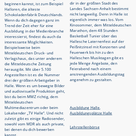
dir in der größten Stadt des
beginnen kannst, ist zum Beispiel
Landes Sachsen-Anhalt bestimmt
Halloren, die älteste
nicht langweilig. Denn in Halle ist
Schokoladenfabrik Deutschlands.
eigentlich immer was los. Vom
Wenn du dich dagegen ganz im
Kinosommer, dem Mitteldeutschen
Trend der Zeit eher für eine
Marathon, dem 48 Stunden
Ausbildung in der Medienbranche
Basketball Tunier über das
interessierst, findest du auch da
Hallesche Laternenfest auf der
interessante Möglichkeiten.
Peißnitzinsel mit Konzerten und
Beispielsweise beim
Feuerwerk bis hin zu den
Mitteldeutschen Druck- und
Halleschen Musiktagen gibt es
Verlagshaus, das unter anderem
jede Menge Angebote, den
die Mitteldeutsche Zeitung
Feierabend nach einem
herausgibt. Mit über 5.100
anstrengenden Ausbildungstag
Angestellten ist es die Nummer
angenehm zu gestalten.
drei der größten Arbeitgeber in
Halle. Wenn es um bewegte Bilder
und audiovisuelle Produktion geht,
bist du beim MMZ richtig, dem
Mitteldeutschen
Multimediazentrum oder beim
Ausbildung Halle
,
Lokalsender „TV Halle“. Und nicht
Ausbildungsplätze Halle
zuletzt gibt es einige Radiosender,
sowohl vom MDR als auch private,
Lehrstellenbörse
bei denen du dich bewerben
kannst.