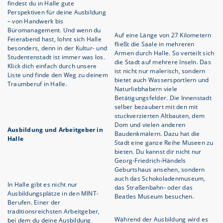
findest du in Halle gute
Perspektiven für deine Ausbildung
– von Handwerk bis
Büromanagement. Und wenn du
Auf eine Länge von 27 Kilometern
Feierabend hast, lohnt sich Halle
fließt die Saale in mehreren
besonders, denn in der Kultur- und
Armen durch Halle. So verteilt sich
Studentenstadt ist immer was los.
die Stadt auf mehrere Inseln. Das
Klick dich einfach durch unsere
ist nicht nur malerisch, sondern
Liste und finde den Weg zu deinem
bietet auch Wassersportlern und
Traumberuf in Halle.
Naturliebhabern viele
Betätigungsfelder. Die Innenstadt
selber bezaubert mit den mit
stuckverzierten Altbauten, dem
Dom und vielen anderen
Ausbildung und Arbeitgeber in
Baudenkmälern. Dazu hat die
Halle
Stadt eine ganze Reihe Museen zu
bieten. Du kannst dir nicht nur
Georg-Friedrich-Händels
Geburtshaus ansehen, sondern
auch das Schokoladenmuseum,
In Halle gibt es nicht nur
das Straßenbahn- oder das
Ausbildungsplätze in den MINT-
Beatles Museum besuchen.
Berufen. Einer der
traditionsreichsten Arbeitgeber,
Während der Ausbildung wird es
bei dem du deine Ausbildung