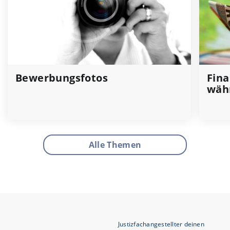
Bewerbungsfotos
Fina
wäh
Alle Themen
Justizfachangestellter deinen