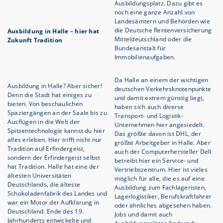
Ausbildungsplatz. Dazu gibt es
noch eine ganze Anzahl von
Landesämtern und Behörden wie
die Deutsche Rentenversicherung
Ausbildung in Halle – hier hat
Mitteldeutschland oder die
Zukunft Tradition
Bundesanstalt für
Immobilienaufgaben.
Da Halle an einem der wichtigen
Ausbildung in Halle? Aber sicher!
deutschen Verkehrsknotenpunkte
Denn die Stadt hat einiges zu
und damit extrem günstig liegt,
bieten. Von beschaulichen
haben sich auch diverse
Spaziergängen an der Saale bis zu
Transport- und Logistik-
Ausflügen in die Welt der
Unternehmen hier angesiedelt.
Spitzentechnologie kannst du hier
Das größte davon ist DHL, der
alles erleben. Hier trifft nicht nur
größte Arbeitgeber in Halle. Aber
Tradition auf Erfindergeist,
auch der Computerhersteller Dell
sondern der Erfindergeist selbst
betreibt hier ein Service- und
hat Tradition. Halle hat eine der
Vertriebszentrum. Hier ist vieles
ältesten Universitäten
möglich für alle, die es auf eine
Deutschlands, die älteste
Ausbildung zum Fachlageristen,
Schokoladenfabrik des Landes und
Lagerlogistiker, Berufskraftfahrer
war ein Motor der Aufklärung in
oder ähnliches abgesehen haben.
Deutschland. Ende des 19.
Jobs und damit auch
Jahrhunderts entwickelte und