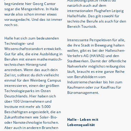
Ausbildungsplätze findest du
begründete hier Georg Cantor
natürlich auch auf dem
sogar die Mengenlehre. In Halle
internationalen Flughafen Leipzig
wurde also schon immer etwas
Halle/Halle. Das gilt sowohl für
vorausgedacht. Und das ist immer
technische Berufe als auch für den
noch so.
Bereich Touristik.
Halle hat sich zum bedeutenden
Interessante Perspektiven für alle,
Technologie- und
die ihre Stadt in Bewegung halten
Wissenschaftsstandort entwickelt.
wollen, gibt es bei der Halleschen-
Gut für alle, die eine Ausbildung in
Verkehrs-AG (HAVAG) und den
Berufen mit einem mathematisch-
Stadtwerken. Damit der öffentliche
technischen Hintergrund
Nahverkehr möglichst reibungslos
anstreben. Wenn das auch dein
läuft, braucht es eine ganze Reihe
Ziel ist, solltest du dich vielleicht
von Berufsbildern vom
einmal für den Weinberg Campus
Industriemechaniker bis hin zum
interessieren, einen der größten
Kaufmann oder zur Kauffrau für
Technologieparks im Osten
Büromanagement.
Deutschlands. Hier haben sich
über 100 Unternehmen und
Institute mit mehr als 5.000
Beschäftigten angesiedelt, die an
Zukunftsthemen wie Solar- Bio-
Halle - Leben mit
oder Nanotechnologie forschen.
Lebensqualität
Aber auch in anderen Branchen