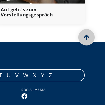
Auf geht's zum
Vorstellungsgespräch
T
U
V
W
X
Y
Z
SOCIAL MEDIA