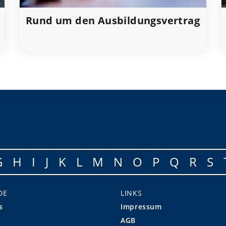
Rund um den Ausbildungsvertrag
G
H
I
J
K
L
M
N
O
P
Q
R
S
DE
LINKS
s
Impressum
AGB