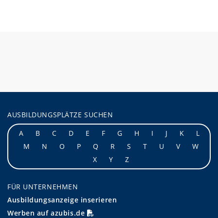
AUSBILDUNGSPLÄTZE SUCHEN
A
B
C
D
E
F
G
H
I
J
K
L
M
N
O
P
Q
R
S
T
U
V
W
X
Y
Z
FÜR UNTERNEHMEN
Ausbildungsanzeige inserieren
Werben auf azubis.de