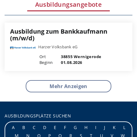
Ausbildungsangebote
Ausbildung zum Bankkaufmann
(m/w/d)
Harzer Volksbank eG
Ort
38855 Wernigerode
Beginn
01.08.2026
Mehr Anzeigen
AUSBILDUNGSPLÄTZE SUCHEN
A
B
C
D
E
F
G
H
I
J
K
L
M
N
O
P
Q
R
S
T
U
V
W