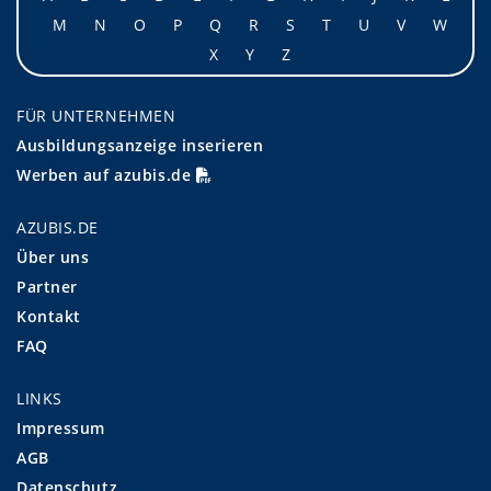
M
N
O
P
Q
R
S
T
U
V
W
X
Y
Z
FÜR UNTERNEHMEN
Ausbildungsanzeige inserieren
Werben auf azubis.de
AZUBIS.DE
Über uns
Partner
Kontakt
FAQ
LINKS
Impressum
AGB
Datenschutz