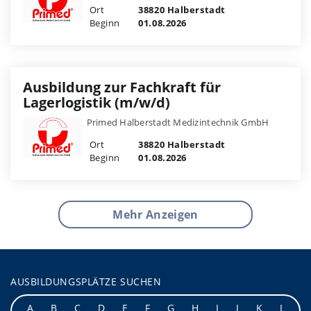
Ort
38820 Halberstadt
Beginn
01.08.2026
Ausbildung zur Fachkraft für
Lagerlogistik (m/w/d)
Primed Halberstadt Medizintechnik GmbH
Ort
38820 Halberstadt
Beginn
01.08.2026
Mehr Anzeigen
AUSBILDUNGSPLÄTZE SUCHEN
A
B
C
D
E
F
G
H
I
J
K
L