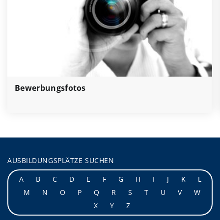
Bewerbungsfotos
AUSBILDUNGSPLÄTZE SUCHEN
A
B
C
D
E
F
G
H
I
J
K
L
M
N
O
P
Q
R
S
T
U
V
W
X
Y
Z