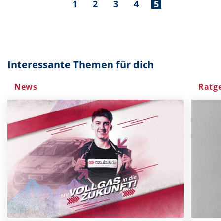
1
2
3
4
5
Interessante Themen für dich
News
Ratg