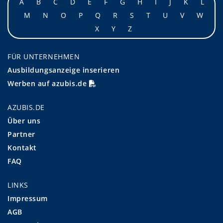
A
B
C
D
E
F
G
H
I
J
K
L
M
N
O
P
Q
R
S
T
U
V
W
X
Y
Z
FÜR UNTERNEHMEN
Ausbildungsanzeige inserieren
Werben auf azubis.de
AZUBIS.DE
Über uns
Partner
Kontakt
FAQ
LINKS
Impressum
AGB