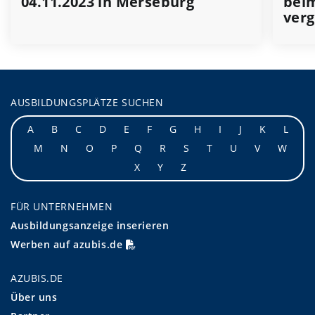
04.11.2023 in Merseburg
beim
ver
AUSBILDUNGSPLÄTZE SUCHEN
A
B
C
D
E
F
G
H
I
J
K
L
M
N
O
P
Q
R
S
T
U
V
W
X
Y
Z
FÜR UNTERNEHMEN
Ausbildungsanzeige inserieren
Werben auf azubis.de
AZUBIS.DE
Über uns