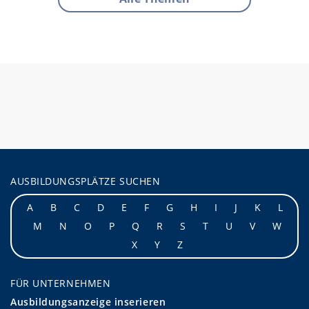
AUSBILDUNGSPLÄTZE SUCHEN
A
B
C
D
E
F
G
H
I
J
K
L
M
N
O
P
Q
R
S
T
U
V
W
X
Y
Z
FÜR UNTERNEHMEN
Ausbildungsanzeige inserieren