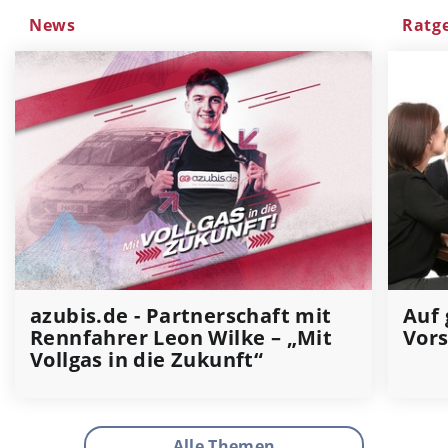
News
Ratg
azubis.de - Partnerschaft mit
Auf 
Rennfahrer Leon Wilke – „Mit
Vors
Vollgas in die Zukunft“
Alle Themen