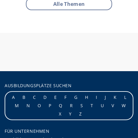
Alle Themen
AUSBILDUNGSPLÄTZE SUCHEN
A
B
C
D
E
F
G
H
I
J
K
L
M
N
O
P
Q
R
S
T
U
V
W
X
Y
Z
FÜR UNTERNEHMEN