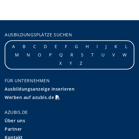
AUSBILDUNGSPLÄTZE SUCHEN
A
B
C
D
E
F
G
H
I
J
K
L
M
N
O
P
Q
R
S
T
U
V
W
X
Y
Z
FÜR UNTERNEHMEN
Ausbildungsanzeige inserieren
Werben auf azubis.de
AZUBIS.DE
Über uns
Partner
Kontakt