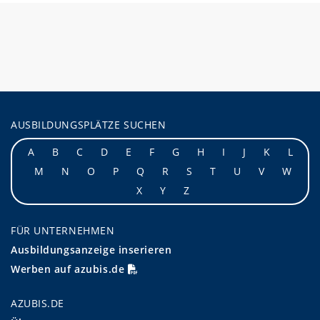
AUSBILDUNGSPLÄTZE SUCHEN
A
B
C
D
E
F
G
H
I
J
K
L
M
N
O
P
Q
R
S
T
U
V
W
X
Y
Z
FÜR UNTERNEHMEN
Ausbildungsanzeige inserieren
Werben auf azubis.de
AZUBIS.DE