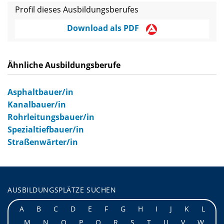
Profil dieses Ausbildungsberufes
Download als PDF
Ähnliche Ausbildungsberufe
Asphaltbauer/in
Kanalbauer/in
Rohrleitungsbauer/in
Spezialtiefbauer/in
Straßenwärter/in
AUSBILDUNGSPLÄTZE SUCHEN
A
B
C
D
E
F
G
H
I
J
K
L
M
N
O
P
Q
R
S
T
U
V
W