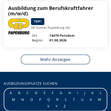
Ausbildung zum Berufskraftfahrer
(m/w/d)
TOP!
GP Günter Papenburg AG
Ort
14478 Potsdam
Beginn
01.08.2026
Mehr Anzeigen
AUSBILDUNGSPLÄTZE SUCHEN
A
B
C
D
E
F
G
H
I
J
K
L
M
N
O
P
Q
R
S
T
U
V
W
X
Y
Z