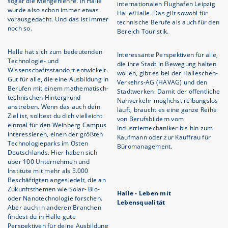
sogar die Mengenlehre. In Halle
internationalen Flughafen Leipzig
wurde also schon immer etwas
Halle/Halle. Das gilt sowohl für
vorausgedacht. Und das ist immer
technische Berufe als auch für den
noch so.
Bereich Touristik.
Halle hat sich zum bedeutenden
Interessante Perspektiven für alle,
Technologie- und
die ihre Stadt in Bewegung halten
Wissenschaftsstandort entwickelt.
wollen, gibt es bei der Halleschen-
Gut für alle, die eine Ausbildung in
Verkehrs-AG (HAVAG) und den
Berufen mit einem mathematisch-
Stadtwerken. Damit der öffentliche
technischen Hintergrund
Nahverkehr möglichst reibungslos
anstreben. Wenn das auch dein
läuft, braucht es eine ganze Reihe
Ziel ist, solltest du dich vielleicht
von Berufsbildern vom
einmal für den Weinberg Campus
Industriemechaniker bis hin zum
interessieren, einen der größten
Kaufmann oder zur Kauffrau für
Technologieparks im Osten
Büromanagement.
Deutschlands. Hier haben sich
über 100 Unternehmen und
Institute mit mehr als 5.000
Beschäftigten angesiedelt, die an
Zukunftsthemen wie Solar- Bio-
Halle - Leben mit
oder Nanotechnologie forschen.
Lebensqualität
Aber auch in anderen Branchen
findest du in Halle gute
Perspektiven für deine Ausbildung