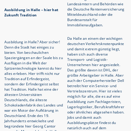
Landesämtern und Behörden wie
die Deutsche Rentenversicherung
Ausbildung in Halle – hier hat
Mitteldeutschland oder die
Zukunft Tradition
Bundesanstalt für
Immobilienaufgaben.
Da Halle an einem der wichtigen
Ausbildung in Halle? Aber sicher!
deutschen Verkehrsknotenpunkte
Denn die Stadt hat einiges zu
und damit extrem günstig liegt,
bieten. Von beschaulichen
haben sich auch diverse
Spaziergängen an der Saale bis zu
Transport- und Logistik-
Ausflügen in die Welt der
Unternehmen hier angesiedelt.
Spitzentechnologie kannst du hier
Das größte davon ist DHL, der
alles erleben. Hier trifft nicht nur
größte Arbeitgeber in Halle. Aber
Tradition auf Erfindergeist,
auch der Computerhersteller Dell
sondern der Erfindergeist selbst
betreibt hier ein Service- und
hat Tradition. Halle hat eine der
Vertriebszentrum. Hier ist vieles
ältesten Universitäten
möglich für alle, die es auf eine
Deutschlands, die älteste
Ausbildung zum Fachlageristen,
Schokoladenfabrik des Landes und
Lagerlogistiker, Berufskraftfahrer
war ein Motor der Aufklärung in
oder ähnliches abgesehen haben.
Deutschland. Ende des 19.
Jobs und damit auch
Jahrhunderts entwickelte und
Ausbildungsplätze findest du
begründete hier Georg Cantor
natürlich auch auf dem