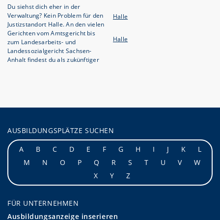
Du siehst dich eher in der
Verwaltung? Kein Problem für den
Halle
Justizstandort Halle. An den vielen
Gerichten vom Amtsgericht bis
Halle
zum Landesarbeits- und
Landessozialgericht Sachsen-
Anhalt findest du als zukünftiger
AUSBILDUNGSPLÄTZE SUCHEN
A
B
C
D
E
F
G
H
I
J
K
L
M
N
O
P
Q
R
S
T
U
V
W
X
Y
Z
FÜR UNTERNEHMEN
Ausbildungsanzeige inserieren