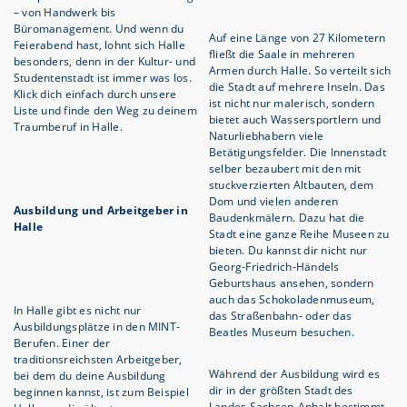
– von Handwerk bis
Büromanagement. Und wenn du
Auf eine Länge von 27 Kilometern
Feierabend hast, lohnt sich Halle
fließt die Saale in mehreren
besonders, denn in der Kultur- und
Armen durch Halle. So verteilt sich
Studentenstadt ist immer was los.
die Stadt auf mehrere Inseln. Das
Klick dich einfach durch unsere
ist nicht nur malerisch, sondern
Liste und finde den Weg zu deinem
bietet auch Wassersportlern und
Traumberuf in Halle.
Naturliebhabern viele
Betätigungsfelder. Die Innenstadt
selber bezaubert mit den mit
stuckverzierten Altbauten, dem
Dom und vielen anderen
Ausbildung und Arbeitgeber in
Baudenkmälern. Dazu hat die
Halle
Stadt eine ganze Reihe Museen zu
bieten. Du kannst dir nicht nur
Georg-Friedrich-Händels
Geburtshaus ansehen, sondern
auch das Schokoladenmuseum,
In Halle gibt es nicht nur
das Straßenbahn- oder das
Ausbildungsplätze in den MINT-
Beatles Museum besuchen.
Berufen. Einer der
traditionsreichsten Arbeitgeber,
Während der Ausbildung wird es
bei dem du deine Ausbildung
dir in der größten Stadt des
beginnen kannst, ist zum Beispiel
Landes Sachsen-Anhalt bestimmt