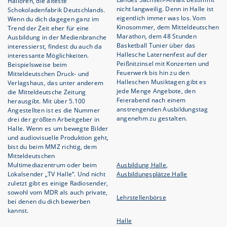
Halloren, die älteste
nicht langweilig. Denn in Halle ist
Schokoladenfabrik Deutschlands.
eigentlich immer was los. Vom
Wenn du dich dagegen ganz im
Kinosommer, dem Mitteldeutschen
Trend der Zeit eher für eine
Marathon, dem 48 Stunden
Ausbildung in der Medienbranche
Basketball Tunier über das
interessierst, findest du auch da
Hallesche Laternenfest auf der
interessante Möglichkeiten.
Peißnitzinsel mit Konzerten und
Beispielsweise beim
Feuerwerk bis hin zu den
Mitteldeutschen Druck- und
Halleschen Musiktagen gibt es
Verlagshaus, das unter anderem
jede Menge Angebote, den
die Mitteldeutsche Zeitung
Feierabend nach einem
herausgibt. Mit über 5.100
anstrengenden Ausbildungstag
Angestellten ist es die Nummer
angenehm zu gestalten.
drei der größten Arbeitgeber in
Halle. Wenn es um bewegte Bilder
und audiovisuelle Produktion geht,
bist du beim MMZ richtig, dem
Mitteldeutschen
Multimediazentrum oder beim
Ausbildung Halle
,
Lokalsender „TV Halle“. Und nicht
Ausbildungsplätze Halle
zuletzt gibt es einige Radiosender,
sowohl vom MDR als auch private,
Lehrstellenbörse
bei denen du dich bewerben
kannst.
Halle