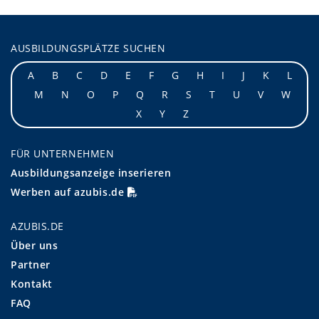
AUSBILDUNGSPLÄTZE SUCHEN
A
B
C
D
E
F
G
H
I
J
K
L
M
N
O
P
Q
R
S
T
U
V
W
X
Y
Z
FÜR UNTERNEHMEN
Ausbildungsanzeige inserieren
Werben auf azubis.de
AZUBIS.DE
Über uns
Partner
Kontakt
FAQ