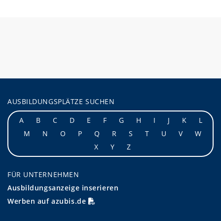
AUSBILDUNGSPLÄTZE SUCHEN
A
B
C
D
E
F
G
H
I
J
K
L
M
N
O
P
Q
R
S
T
U
V
W
X
Y
Z
FÜR UNTERNEHMEN
Ausbildungsanzeige inserieren
Werben auf azubis.de