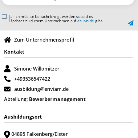
Ja, ich möchte benachrichtigt werden sobald es
Updates zu diesem Unternehmen auf
azubis.de
gibt.
Zum Unternehmensprofil
Kontakt
Simone Willomitzer
+493536547422
ausbildung@enviam.de
Abteilung:
Bewerbermanagement
Ausbildungsort
04895 Falkenberg/Elster