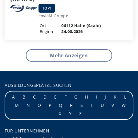
TOP!
enviaM-Gruppe
Ort
06112 Halle (Saale)
Beginn
24.08.2026
Mehr Anzeigen
AUSBILDUNGSPLÄTZE SUCHEN
A
B
C
D
E
F
G
H
I
J
K
L
M
N
O
P
Q
R
S
T
U
V
W
X
Y
Z
FÜR UNTERNEHMEN