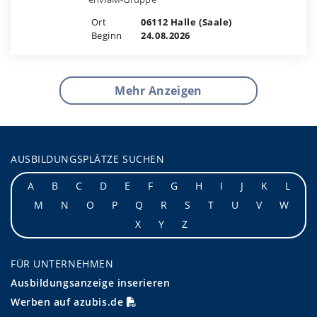
Ort
06112 Halle (Saale)
Beginn
24.08.2026
Mehr Anzeigen
AUSBILDUNGSPLÄTZE SUCHEN
A
B
C
D
E
F
G
H
I
J
K
L
M
N
O
P
Q
R
S
T
U
V
W
X
Y
Z
FÜR UNTERNEHMEN
Ausbildungsanzeige inserieren
Werben auf azubis.de