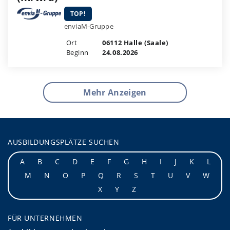
TOP!
enviaM-Gruppe
Ort
06112 Halle (Saale)
Beginn
24.08.2026
Mehr Anzeigen
AUSBILDUNGSPLÄTZE SUCHEN
A
B
C
D
E
F
G
H
I
J
K
L
M
N
O
P
Q
R
S
T
U
V
W
X
Y
Z
FÜR UNTERNEHMEN