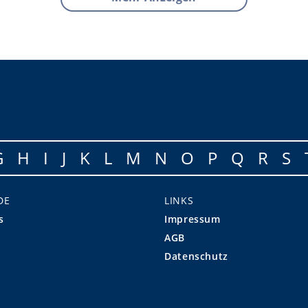
G
H
I
J
K
L
M
N
O
P
Q
R
S
DE
LINKS
s
Impressum
AGB
Datenschutz