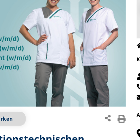
K
A
erken
tionstechnischen