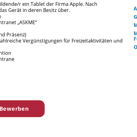
ildende/r ein Tablet der Firma Apple. Nach
A
as Gerät in deren Besitz über.
m
G
Intranet „ASKME“
M
M
nd Präsenz)
F
ahlreiche Vergünstigungen für Freizeitaktivitäten und
O
ntion
ntrane
 Bewerben