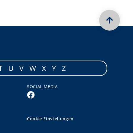
T
U
V
W
X
Y
Z
SOCIAL MEDIA
Cookie Einstellungen