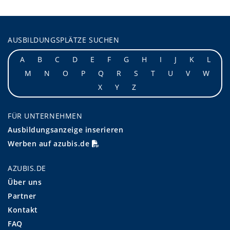
AUSBILDUNGSPLÄTZE SUCHEN
A
B
C
D
E
F
G
H
I
J
K
L
M
N
O
P
Q
R
S
T
U
V
W
X
Y
Z
FÜR UNTERNEHMEN
Ausbildungsanzeige inserieren
Werben auf azubis.de
AZUBIS.DE
Über uns
Partner
Kontakt
FAQ