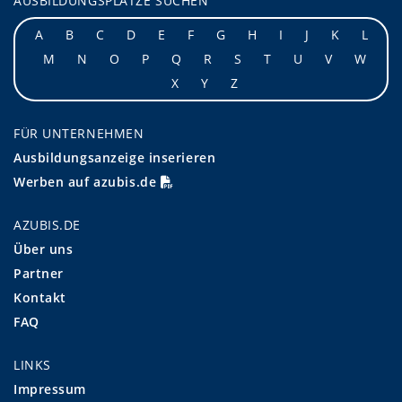
AUSBILDUNGSPLÄTZE SUCHEN
A
B
C
D
E
F
G
H
I
J
K
L
M
N
O
P
Q
R
S
T
U
V
W
X
Y
Z
FÜR UNTERNEHMEN
Ausbildungsanzeige inserieren
Werben auf azubis.de
AZUBIS.DE
Über uns
Partner
Kontakt
FAQ
LINKS
Impressum