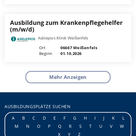
Ausbildung zum Krankenpflegehelfer
(m/w/d)
Asklepios Klinik Weißenfels
Ort
06667 Weißenfels
Beginn
01.10.2026
Mehr Anzeigen
AUSBILDUNGSPLÄTZE SUCHEN
A
B
C
D
E
F
G
H
I
J
K
L
M
N
O
P
Q
R
S
T
U
V
W
X
Y
Z