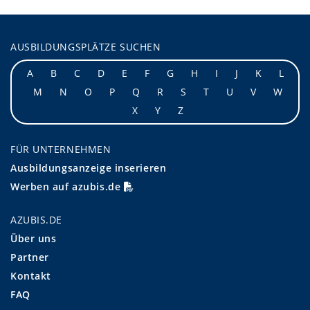
AUSBILDUNGSPLÄTZE SUCHEN
A
B
C
D
E
F
G
H
I
J
K
L
M
N
O
P
Q
R
S
T
U
V
W
X
Y
Z
FÜR UNTERNEHMEN
Ausbildungsanzeige inserieren
Werben auf azubis.de
AZUBIS.DE
Über uns
Partner
Kontakt
FAQ