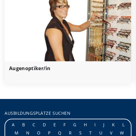
Augenoptiker/in
AUSBILDUNGSPLÄTZE SUCHEN
A
B
C
D
E
F
G
H
I
J
K
L
M
N
O
P
Q
R
S
T
U
V
W