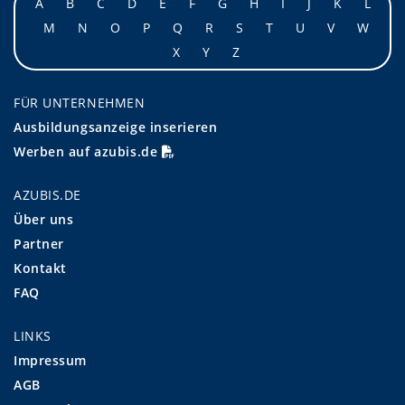
A
B
C
D
E
F
G
H
I
J
K
L
M
N
O
P
Q
R
S
T
U
V
W
X
Y
Z
FÜR UNTERNEHMEN
Ausbildungsanzeige inserieren
Werben auf azubis.de
AZUBIS.DE
Über uns
Partner
Kontakt
FAQ
LINKS
Impressum
AGB