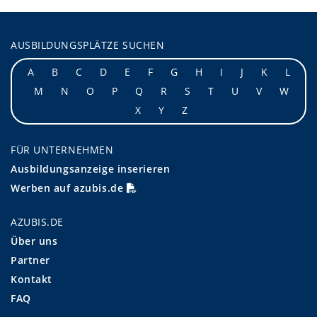
AUSBILDUNGSPLÄTZE SUCHEN
A
B
C
D
E
F
G
H
I
J
K
L
M
N
O
P
Q
R
S
T
U
V
W
X
Y
Z
FÜR UNTERNEHMEN
Ausbildungsanzeige inserieren
Werben auf azubis.de
AZUBIS.DE
Über uns
Partner
Kontakt
FAQ