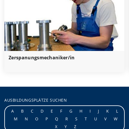
Zerspanungsmechaniker/in
AUSBILDUNGSPLÄTZE SUCHEN
A
B
C
D
E
F
G
H
I
J
K
L
M
N
O
P
Q
R
S
T
U
V
W
X
Y
Z