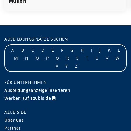
Müller)
AUSBILDUNGSPLÄTZE SUCHEN
A
B
C
D
E
F
G
H
I
J
K
L
M
N
O
P
Q
R
S
T
U
V
W
X
Y
Z
FÜR UNTERNEHMEN
Ausbildungsanzeige inserieren
Werben auf azubis.de
AZUBIS.DE
Über uns
Partner