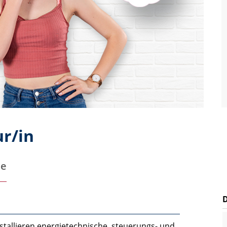
r/in
te
tallieren energietechnische, steuerungs- und