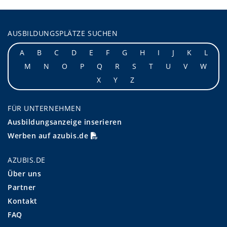
AUSBILDUNGSPLÄTZE SUCHEN
A
B
C
D
E
F
G
H
I
J
K
L
M
N
O
P
Q
R
S
T
U
V
W
X
Y
Z
FÜR UNTERNEHMEN
Ausbildungsanzeige inserieren
Werben auf azubis.de
AZUBIS.DE
Über uns
Partner
Kontakt
FAQ