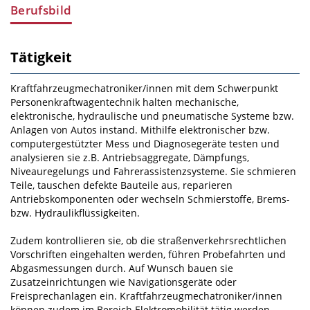
Berufsbild
Tätigkeit
Kraftfahrzeugmechatroniker/innen mit dem Schwerpunkt
Personenkraftwagentechnik halten mechani­sche,
elektronische, hydraulische und pneumatische Systeme bzw.
Anlagen von Autos instand. Mithil­fe elektronischer bzw.
computergestützter Mess­ und Diagnosegeräte testen und
analysieren sie z.B. Antriebsaggregate, Dämpfungs­,
Niveauregelungs­ und Fahrerassistenzsysteme. Sie schmieren
Teile, tauschen defekte Bauteile aus, reparieren
Antriebskomponenten oder wechseln Schmierstoffe, Brems­
bzw. Hydraulikflüssigkeiten.
Zudem kontrollieren sie, ob die straßenverkehrsrechtlichen
Vor­schriften eingehalten werden, führen Probefahrten und
Abgasmessungen durch. Auf Wunsch bauen sie
Zusatzeinrichtungen wie Navigationsgeräte oder
Freisprechanlagen ein. Kraftfahrzeugmechatroni­ker/innen
können zudem im Bereich Elektromobilität tätig werden.