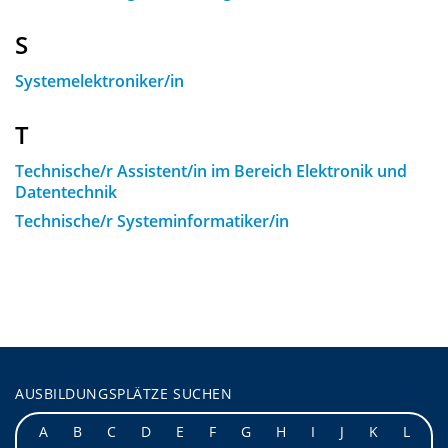
S
Systemelektroniker/in
T
Technische/r Assistent/in im Bereich Elektronik und
Datentechnik
Technische/r Systeminformatiker/in
AUSBILDUNGSPLÄTZE SUCHEN
A
B
C
D
E
F
G
H
I
J
K
L