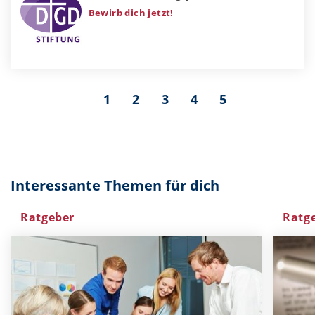
Bewirb dich jetzt!
1
2
3
4
5
Interessante Themen für dich
Ratgeber
Ratg