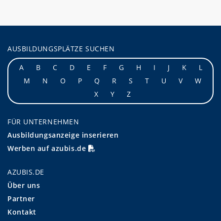
AUSBILDUNGSPLÄTZE SUCHEN
A
B
C
D
E
F
G
H
I
J
K
L
M
N
O
P
Q
R
S
T
U
V
W
X
Y
Z
FÜR UNTERNEHMEN
Ausbildungsanzeige inserieren
Werben auf azubis.de
AZUBIS.DE
Über uns
Partner
Kontakt