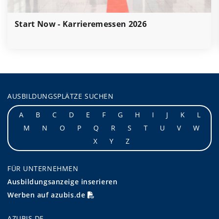
Start Now - Karrieremessen 2026
AUSBILDUNGSPLÄTZE SUCHEN
A
B
C
D
E
F
G
H
I
J
K
L
M
N
O
P
Q
R
S
T
U
V
W
X
Y
Z
FÜR UNTERNEHMEN
Ausbildungsanzeige inserieren
Werben auf azubis.de
AZUBIS.DE