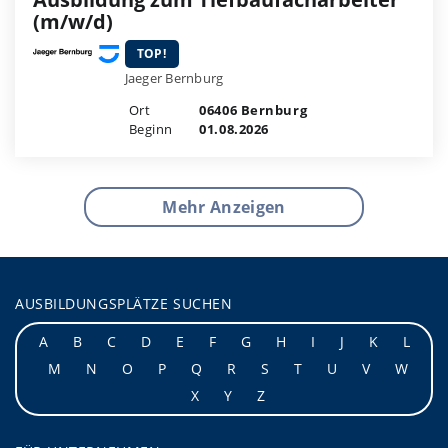
(m/w/d)
TOP!
Jaeger Bernburg
Ort
06406 Bernburg
Beginn
01.08.2026
Mehr Anzeigen
AUSBILDUNGSPLÄTZE SUCHEN
A
B
C
D
E
F
G
H
I
J
K
L
M
N
O
P
Q
R
S
T
U
V
W
X
Y
Z