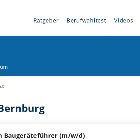
Ratgeber
Berufwahltest
Videos
ium
ze
 Bernburg
m Baugeräteführer (m/w/d)