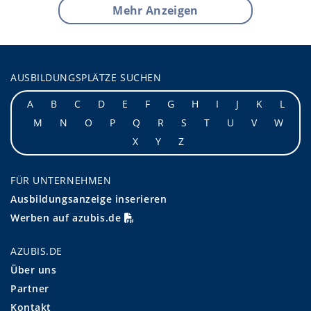
Mehr Anzeigen
AUSBILDUNGSPLÄTZE SUCHEN
A
B
C
D
E
F
G
H
I
J
K
L
M
N
O
P
Q
R
S
T
U
V
W
X
Y
Z
FÜR UNTERNEHMEN
Ausbildungsanzeige inserieren
Werben auf azubis.de
AZUBIS.DE
Über uns
Partner
Kontakt