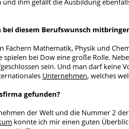
nd ihm gefällt die Ausbildung ebenfalls.
n bei diesem Berufswunsch mitbringe
en Fächern Mathematik, Physik und Chemi
se spielen bei Dow eine große Rolle. Neb
fgeschlossen sein. Und man darf keine 
nternationales
Unternehmen
, welches wel
gsfirma gefunden?
ernehmen der Welt und die Nummer 2 d
ikum
konnte ich mir einen guten Überbl