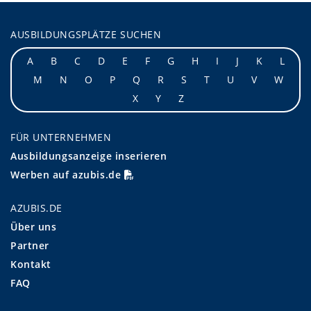
AUSBILDUNGSPLÄTZE SUCHEN
A
B
C
D
E
F
G
H
I
J
K
L
M
N
O
P
Q
R
S
T
U
V
W
X
Y
Z
FÜR UNTERNEHMEN
Ausbildungsanzeige inserieren
Werben auf azubis.de
AZUBIS.DE
Über uns
Partner
Kontakt
FAQ