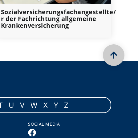
Sozialversicherungsfachangestellte/
r der Fachrichtung allgemeine
Krankenversicherung
T
U
V
W
X
Y
Z
SOCIAL MEDIA