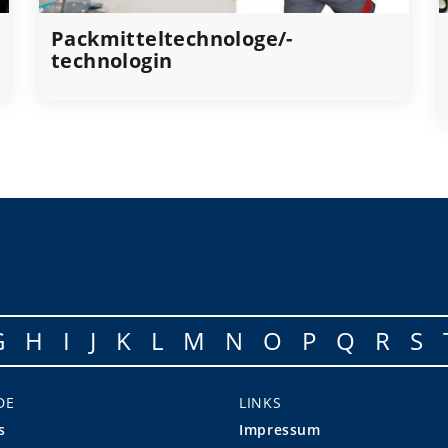
Packmitteltechnologe/-
technologin
G
H
I
J
K
L
M
N
O
P
Q
R
S
DE
LINKS
s
Impressum