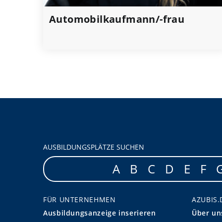
Automobilkaufmann/-frau
AUSBILDUNGSPLÄTZE SUCHEN
A
B
C
D
E
F
FÜR UNTERNEHMEN
AZUBIS.
Ausbildungsanzeige inserieren
Über un