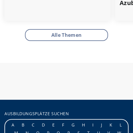
Azu
Alle Themen
AUSBILDUNGSPLÄTZE SUCHEN
A
B
C
D
E
F
G
H
I
J
K
L
M
N
O
P
Q
R
S
T
U
V
W