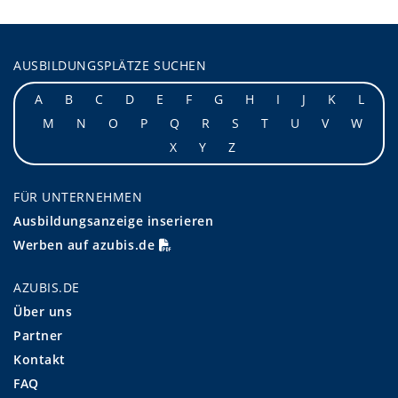
AUSBILDUNGSPLÄTZE SUCHEN
A
B
C
D
E
F
G
H
I
J
K
L
M
N
O
P
Q
R
S
T
U
V
W
X
Y
Z
FÜR UNTERNEHMEN
Ausbildungsanzeige inserieren
Werben auf azubis.de
AZUBIS.DE
Über uns
Partner
Kontakt
FAQ