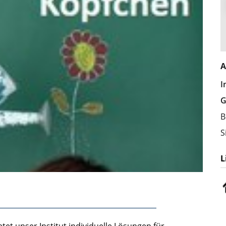
A
I
B
S
L
et unser Institut individuelle Lösungen für