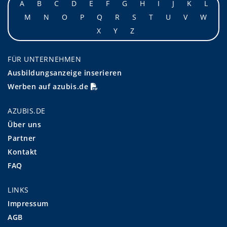
A
B
C
D
E
F
G
H
I
J
K
L
M
N
O
P
Q
R
S
T
U
V
W
X
Y
Z
FÜR UNTERNEHMEN
Ausbildungsanzeige inserieren
Werben auf azubis.de
AZUBIS.DE
Über uns
Partner
Kontakt
FAQ
LINKS
Impressum
AGB