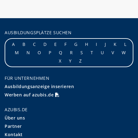
AUSBILDUNGSPLÄTZE SUCHEN
A
B
C
D
E
F
G
H
I
J
K
L
M
N
O
P
Q
R
S
T
U
V
W
X
Y
Z
FÜR UNTERNEHMEN
Ausbildungsanzeige inserieren
Werben auf azubis.de
AZUBIS.DE
Über uns
Partner
Kontakt