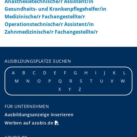
Anästhesietechnische/r Assistent/in
Gesundheits- und Krankenpflegehelfer/in
Medizinische/r Fachangestellte/r
Operationstechnische/r Assistent/in
Zahnmedizinische/r Fachangestellte/r
AUSBILDUNGSPLÄTZE SUCHEN
A
B
C
D
E
F
G
H
I
J
K
L
M
N
O
P
Q
R
S
T
U
V
W
X
Y
Z
FÜR UNTERNEHMEN
Ausbildungsanzeige inserieren
Werben auf azubis.de