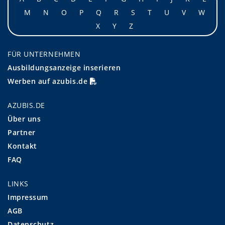
M
N
O
P
Q
R
S
T
U
V
W
X
Y
Z
FÜR UNTERNEHMEN
Ausbildungsanzeige inserieren
Werben auf azubis.de
AZUBIS.DE
Über uns
Partner
Kontakt
FAQ
LINKS
Impressum
AGB
Datenschutz