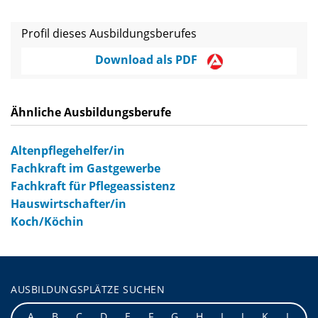
Profil dieses Ausbildungsberufes
Download als PDF
Ähnliche Ausbildungsberufe
Altenpflegehelfer/in
Fachkraft im Gastgewerbe
Fachkraft für Pflegeassistenz
Hauswirtschafter/in
Koch/Köchin
AUSBILDUNGSPLÄTZE SUCHEN
A
B
C
D
E
F
G
H
I
J
K
L